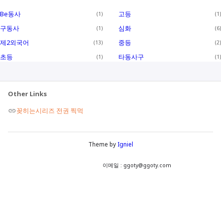
러시아어
활용법
파일
Be동사
고등
1
1
아랍어
구성
구동사
심화
1
6
이론
이태리어
제2외국어
중등
13
2
초등
타동사구
1
1
불어
스페인어
Other Links
독일어
꽂히는시리즈 전권 찍먹
포르투갈어
루마니아어
Theme by
Igniel
폴란드어
이메일 :
ggoty@ggoty.com
베트남어
튀르키예어