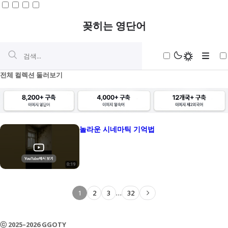
꽂히는 영단어
전체 컬렉션 둘러보기
놀라운 시네마틱 기억법
초등
중등
구동사
심화
전치사구
중국어
1
2
3
…
32
빈도순
Be동사
일본어
다운로드
ⓒ 2025–2026 GGOTY
타동사구