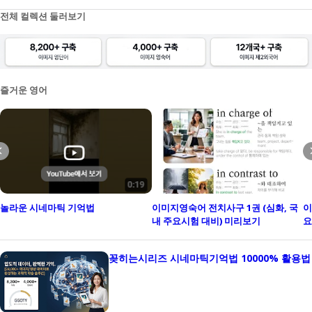
러시아어
활용법
파일
전체 컬렉션 둘러보기
아랍어
구성
이론
이태리어
불어
즐거운 영어
스페인어
독일어
포르투갈어
루마니아어
놀라운 시네마틱 기억법
이미지영숙어 전치사구 1권 (심화, 국
이
내 주요시험 대비) 미리보기
요
폴란드어
베트남어
꽂히는시리즈 시네마틱기억법 10000% 활용법
튀르키예어