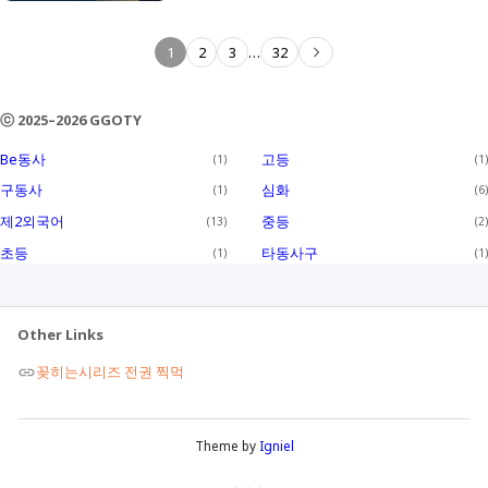
1
2
3
…
32
ⓒ 2025–2026 GGOTY
Be동사
고등
1
1
구동사
심화
1
6
제2외국어
중등
13
2
초등
타동사구
1
1
Other Links
꽂히는시리즈 전권 찍먹
Theme by
Igniel