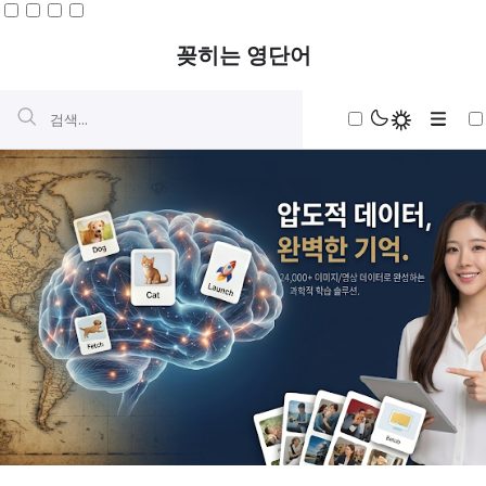
꽂히는 영단어
초등
중등
구동사
심화
전치사구
중국어
빈도순
Be동사
일본어
다운로드
타동사구