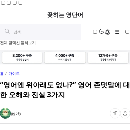
꽂히는 영단어
전체 컬렉션 둘러보기
홈
가이드
초등
“영어엔 위아래도 없나?” 영어 존댓말에 대
한 오해와 진실 3가지
중등
구동사
심화
전치사구
중국어
ggoty
빈도순
Be동사
일본어
다운로드
타동사구