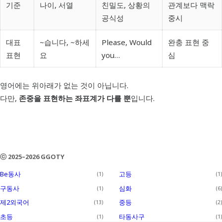
기준
나이, 서열
친밀도, 상황의
관계보다 맥락
공식성
중시
대표
~습니다, ~하세
Please, Would
완충 표현 중
표현
요
you…
심
영어에는 위아래가 없는 것이 아닙니다.
다만,
존중을 표현하는 좌표계가 다를 뿐
입니다.
ⓒ 2025–2026 GGOTY
Be동사
고등
1
1
구동사
심화
1
6
제2외국어
중등
13
2
초등
타동사구
1
1