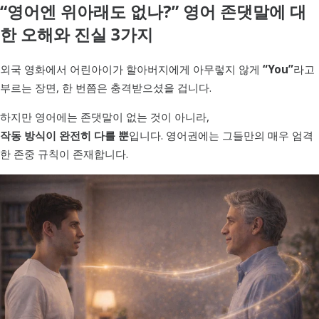
러시아어
활용법
“영어엔 위아래도 없나?” 영어 존댓말에 대
파일
한 오해와 진실 3가지
아랍어
구성
이론
이태리어
외국 영화에서 어린아이가 할아버지에게 아무렇지 않게
“You”
라고
부르는 장면, 한 번쯤은 충격받으셨을 겁니다.
불어
하지만 영어에는 존댓말이 없는 것이 아니라,
스페인어
작동 방식이 완전히 다를 뿐
입니다. 영어권에는 그들만의 매우 엄격
독일어
한 존중 규칙이 존재합니다.
포르투갈어
루마니아어
폴란드어
베트남어
튀르키예어